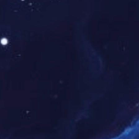
感恩与期许相融。
董事长刘有为先生的致辞，道出了威硕人的心声。他回望创业
之路的艰辛，细数发展途中的感动，深情致谢每一位同行者：
感谢政府与行业的鼎力支持，为企业发展保驾护航;感谢合作伙
伴二十年同心同向，信任相伴、携手开拓;更感谢全体威硕家人
扎根岗位、默默奉献，以坚守与担当撑起企业脊梁。字字真