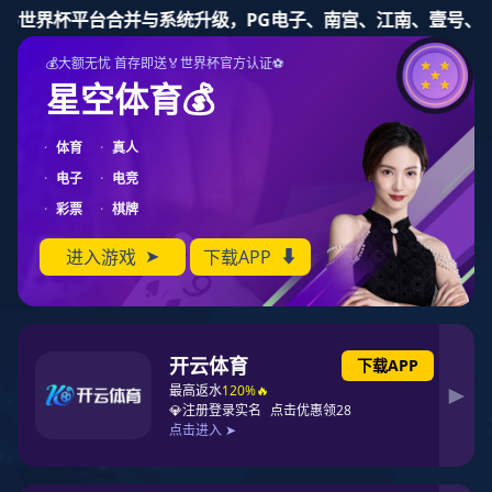
PG东升国际
PG东升国际
PG东升国际公告
十大PG东升国际
PG东升国际资讯
榜单
名家专栏
市场分析
PG东升国际地图
联系PG东升国际
您当前位置：
中国PG东升国际榜
>>
企业动态
>> 浏览文章
岁月砺匠心，二十年正青春丨威硕机械圆满
完成二十周年庆典
发布日期：2026年05月16日 来源：本站原创 【字体：
大
中
小
】 浏览次数：
2714
2026年5月15日，中山丽呈朗誉酒店暖意融融，威硕机械“廿载
匠心·启新致远”20周年感恩庆典盛大启幕。各界嘉宾、合作伙伴