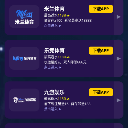
与全体威硕家人欢聚一堂，共忆二十年峥嵘岁月，共话匠心初
心，共启未来新篇。
匠心深耕，二十载步履铿锵
二十年时光，足以让新芽成林，让初心砺成匠心。威硕机械自
2006年扎根中山阜沙，怀揣“做中国最好的过程装备”的初心，