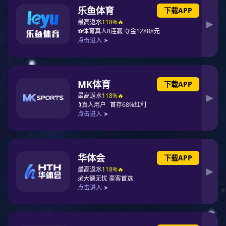
深耕压力容器设计、制造与安装领域，一步一个脚印稳健前
行。
庆典当日，嘉宾们率先走进威硕工厂。整洁有序的车间里，精
密设备有序运转，每一道焊缝、每一台装备都彰显着精益求精
的匠心;PG东升国际展示区里，沉甸甸的荣誉证书、不断迭代的
产品模型，串联起威硕二十年的奋斗轨迹，见证着从默默耕耘