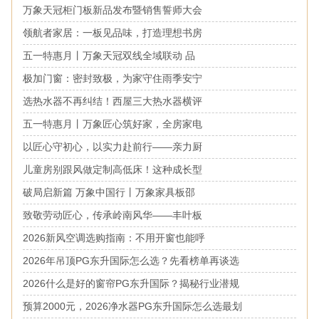
万象天冠柜门板新品发布暨销售誓师大会
领航者家居：一板见品味，打造理想书房
五一特惠月丨万象天冠双线全域联动 品
极加门窗：密封致极，为家守住雨季安宁
选热水器不再纠结！西屋三大热水器横评
五一特惠月丨万象匠心筑好家，全房家电
以匠心守初心，以实力赴前行——亲力厨
儿童房别跟风做定制高低床！这种成长型
破局启新篇 万象中国行丨万象家具板邵
致敬劳动匠心，传承岭南风华——丰叶板
2026新风空调选购指南：不用开窗也能呼
2026年吊顶PG东升国际怎么选？先看榜单再谈选
2026什么是好的窗帘PG东升国际？揭秘行业潜规
预算2000元，2026净水器PG东升国际怎么选最划