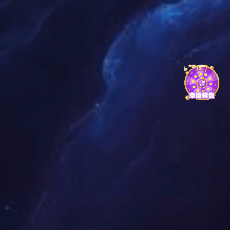
挚，句句暖心，引发全场共鸣。
随后，政府及行业嘉宾送上祝福，肯定威硕二十年深耕实业、
坚守品质的责任与担当。颁奖环节更是温情满满，“杰出合作伙
伴奖”“风雨同舟奖”“忠诚奉献奖”“时光同行奖” 逐一揭晓，奖杯与
掌声，是对并肩同行的致敬，是对坚守奉献的礼赞。