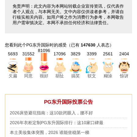
免责声明：此文内容为本网站转载企业宣传资讯，仅代表作
者个人观点，与本网无关。文中内容仅供读者参考，并请自
行核实相关内容。如用户将之作为消费行为参考，本网敬告
用户需审慎决定。本网不承担任何经济和法律责任。
您看到此个PG东升国际时的感受
（已有
147630
人表态）
81096
5693
31552
17096
3829
3399
2561
2404
欠扁
同意
胡扯
搞笑
软文
糊涂
惊讶
很好
PG东升国际投票公告
2026床垫避坑指南：这10款闭眼入，腰不好
2026年衣柜定制PG东升国际排行：这10家口碑最
本土美妆集体突围，2026 谁能坐稳第一梯