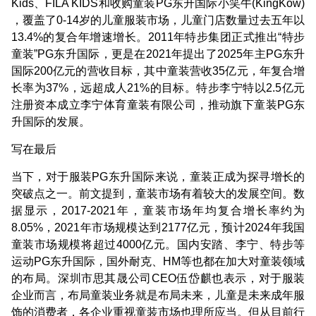
Kids、FILA KIDS和收购童装PG东升国际小笑牛(KingKow)
，覆盖了0-14岁的儿童服装市场，儿童门店数量过去五年以
13.4%的复合年增速增长。2011年特步集团正式推出“特步
童装”PG东升国际，更是在2021年提出了2025年主PG东升
国际200亿元的营收目标，其中童装营收35亿元，年复合增
长率为37%，远超成人21%的目标。特步李宁特以2.5亿元
注册资本成立李宁体育童装有限公司，推动旗下童装PG东
升国际的发展。
写在最后
当下，对于服装PG东升国际来说，童装正成为探寻增长的
突破点之一。前文提到，童装市场有着较大的发展空间。数
据显示，2017-2021年，童装市场年均复合增长率约为
8.05%，2021年市场规模达到2177亿元，预计2024年我国
童装市场规模将超过4000亿元。国内安踏、李宁、特步等
运动PG东升国际，国外耐克、HM等也都在加大对童装领域
的布局。深圳市思其晟公司CEO伍岱麒也表示，对于服装
企业而言，布局童装业务就是布局未来，儿童是未来成年服
饰的消费者，各企业重视童装市场也理所应当。但从目前行