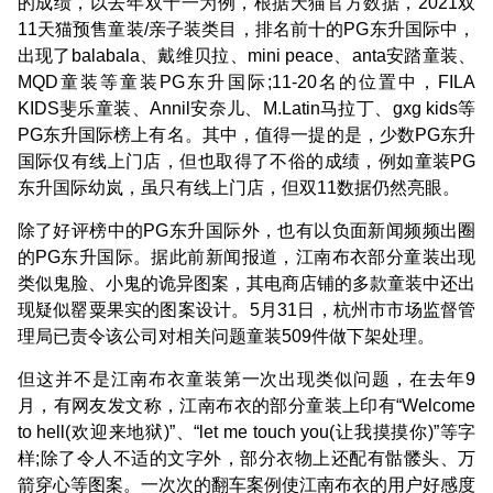
的成绩，以去年双十一为例，根据天猫官方数据，2021双
11天猫预售童装/亲子装类目，排名前十的PG东升国际中，
出现了balabala、戴维贝拉、mini peace、anta安踏童装、
MQD童装等童装PG东升国际;11-20名的位置中，FILA
KIDS斐乐童装、Annil安奈儿、M.Latin马拉丁、gxg kids等
PG东升国际榜上有名。其中，值得一提的是，少数PG东升
国际仅有线上门店，但也取得了不俗的成绩，例如童装PG
东升国际幼岚，虽只有线上门店，但双11数据仍然亮眼。
除了好评榜中的PG东升国际外，也有以负面新闻频频出圈
的PG东升国际。据此前新闻报道，江南布衣部分童装出现
类似鬼脸、小鬼的诡异图案，其电商店铺的多款童装中还出
现疑似罂粟果实的图案设计。5月31日，杭州市市场监督管
理局已责令该公司对相关问题童装509件做下架处理。
但这并不是江南布衣童装第一次出现类似问题，在去年9
月，有网友发文称，江南布衣的部分童装上印有“Welcome
to hell(欢迎来地狱)”、“let me touch you(让我摸摸你)”等字
样;除了令人不适的文字外，部分衣物上还配有骷髅头、万
箭穿心等图案。一次次的翻车案例使江南布衣的用户好感度