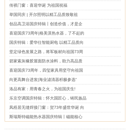
传祺门窗：喜迎华诞 为祖国祝福
举国同庆 | 开尔照明以精工品质致敬祖
创品高卫浴国庆特辑丨创造价值，才是企
喜迎国庆73周年|格美淇热水器，了不起的
国庆特辑：爱华仕智能厨电 以精工品质向
坚定绿色发展之路，将军板材向祖国73周
碧家索灰橡胶屋面防水涂料，助力高品质
喜迎国庆73周年，四玺家具用坚守向祖国
向更高舞台进发|海业滤清器积极参选“
洛品有家：用青春之火，为祖国庆生!
乐京空调国庆特辑：怀大国匠心，铸民族品
凤梧居无缝焊接门窗：贺73年盛世华诞 向
斯瑞斯特磁能热水器国庆特辑丨磁能核心