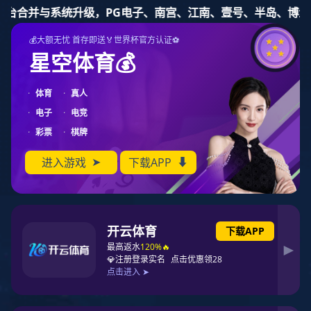
PG东升国际
PG东升国际
PG东升国际公告
十大PG东升国际
PG东升国际资讯
榜单
名家专栏
市场分析
PG东升国际地图
联系PG东升国际
您当前位置：
中国PG东升国际榜
>>
中国PG东升国际榜公告
>> 浏览文章
2022年度婴童服饰连锁PG东升国际TOP30
发布日期：2022年07月02日 来源：互联网 【字体：
大
中
小
】 浏览次数：
3938
随着中国购物中心的高速成长和普及，中国大量的连锁经营
PG东升国际也凭借东风之力高速成长和扩张。《联商网》
秉持公开、公正、客观的原则，推出2022年度连锁PG东升