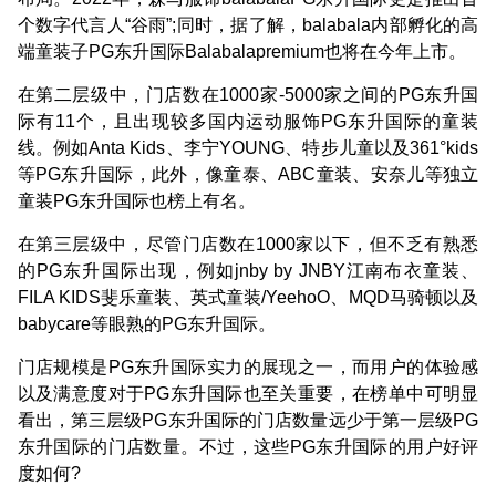
个数字代言人“谷雨”;同时，据了解，balabala内部孵化的高
端童装子PG东升国际Balabalapremium也将在今年上市。
在第二层级中，门店数在1000家-5000家之间的PG东升国
际有11个，且出现较多国内运动服饰PG东升国际的童装
线。例如Anta Kids、李宁YOUNG、特步儿童以及361°kids
等PG东升国际，此外，像童泰、ABC童装、安奈儿等独立
童装PG东升国际也榜上有名。
在第三层级中，尽管门店数在1000家以下，但不乏有熟悉
的PG东升国际出现，例如jnby by JNBY江南布衣童装、
FILA KIDS斐乐童装、英式童装/YeehoO、MQD马骑顿以及
babycare等眼熟的PG东升国际。
门店规模是PG东升国际实力的展现之一，而用户的体验感
以及满意度对于PG东升国际也至关重要，在榜单中可明显
看出，第三层级PG东升国际的门店数量远少于第一层级PG
东升国际的门店数量。不过，这些PG东升国际的用户好评
度如何?