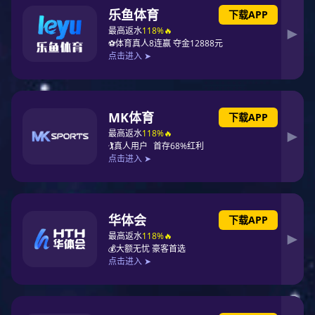
国旗下男装PG东升国际思莱德线下1300家门店全关的消息
更是引发一片哗然。
但就在服饰PG东升国际业绩两极化发展之际，童装却成了
众多PG东升国际逆势增长的业务之一。财报数据显示，
2021年太平鸟童装Mini Peace 收入12.7亿元，同比增长
29.5%，成为太平鸟旗下增长最快速的业务。2021年森马
服饰儿童服装业务营收102.72亿元，营收占比66.62%，同
比增长1.38%;2021财年，江南布衣童装业务实现收入6.56
亿元，同比增长47.8%。361°2021年儿童服饰贡献营收
11.07亿元，同比增长18.7%，占总收入的18.7%。儿童业
务已经成长为361°总收入第二增长曲线。
加之国家鼓励生育以及三孩政策的落地，童装市场的竞争愈
加激烈，童装消费呈现两位数以上的增长，童装成了服装业
发展的一个新增长点，多个PG东升国际也表示将加大童装
业务的投入，以期实现业绩增长。伴随着服装巨头的加入，
中国童装市场已经不再是蓝海。