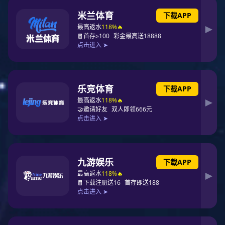
国际“龙舟榜”评选。“龙舟榜”(Dragon Boat List)取自中国传
统习俗——赛龙舟，而中国的连锁经营PG东升国际逐渐呈
现千帆竞发、百舸争流之势，其中创新发展生生不息，也象
征着始终植根于中国文化的深厚商业传统和创新活力。PG
东升国际 期待每年都比一比、赛一赛， 让“龙舟榜”真正成
为代表中国连锁商业的核心价值榜单。
截止到2022年5月份，各大服饰企业2021年财报已经陆续
披露，2021年我国服装产业稳步恢复，服饰行业依旧表现
出强大的发展韧性与活力。据联商网零售研究中心统计，
51家服饰鞋履上市公司，2021年实现营收2691.79亿元，同
比增长24.00%，实现净利润261.10亿元，同比增长
65.35%。安踏体育、李宁、海澜之家、森马等服饰鞋履头
部企业，实现了营收与净利润的大幅度双增长。
然而并不是所有服饰企业都欣欣向荣，也有不少企业处于亏
损的境地。财报显示，搜于特、都市丽人、星期六、拉夏贝
尔以及美邦服饰和慕尚集团等企业2021年净利都有所下
降。其中，号称“中国女装第一股”的拉夏贝尔在今年的5月
24日被上海证券交易所予以摘牌，正式终止上市。绫致中