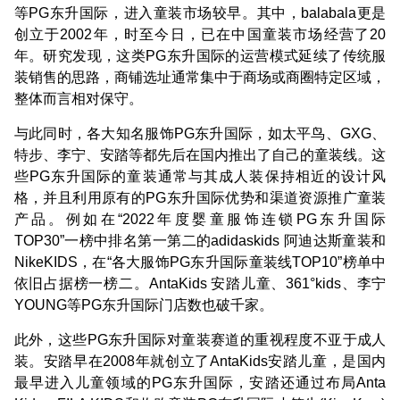
等PG东升国际，进入童装市场较早。其中，balabala更是
创立于2002年，时至今日，已在中国童装市场经营了20
年。研究发现，这类PG东升国际的运营模式延续了传统服
装销售的思路，商铺选址通常集中于商场或商圈特定区域，
整体而言相对保守。
与此同时，各大知名服饰PG东升国际，如太平鸟、GXG、
特步、李宁、安踏等都先后在国内推出了自己的童装线。这
些PG东升国际的童装通常与其成人装保持相近的设计风
格，并且利用原有的PG东升国际优势和渠道资源推广童装
产品。例如在“2022年度婴童服饰连锁PG东升国际
TOP30”一榜中排名第一第二的adidaskids 阿迪达斯童装和
NikeKIDS，在“各大服饰PG东升国际童装线TOP10”榜单中
依旧占据榜一榜二。AntaKids 安踏儿童、361°kids、李宁
YOUNG等PG东升国际门店数也破千家。
此外，这些PG东升国际对童装赛道的重视程度不亚于成人
装。安踏早在2008年就创立了AntaKids安踏儿童，是国内
最早进入儿童领域的PG东升国际，安踏还通过布局Anta