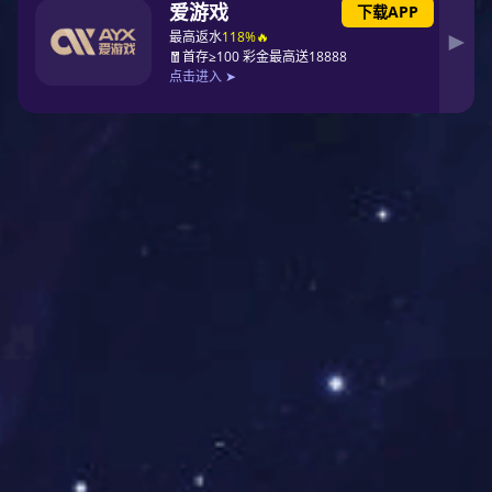
满分为100分，排在国内满意度最高的手机PG东升国际是
苹果，满意度得分为86.2!库克应该“笑开了花”吧?其实苹果
在国内手机市场占据着极高的市场份额，然而苹果一年却只
召开一次发布会，这种影响力是其他手机PG东升国际所无
法匹敌的。
去年推出的iPhone13被很多网友吐槽，称其没有高刷新
率，价格还卖到了5999元，处理器也是阉割的A15，然而
一经发售iPhone13还是卖爆了，真的是应了那句话：买前
MMP，买后香到爆。