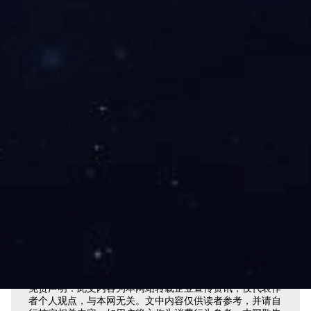
置，vivo下跌了3个位置，三星下跌了2个位置。
以上就是2022年中国用户手机PG东升国际满意度排名，你
正在使用哪家的手机?你对它是否满意呢?
来源：
高科技爱好者公众号
- END -
相关阅读：
2022全球最有价值50大啤酒PG东升国际
2022-08-06
2022年中国顾客手机满意度排名发布
2022-08-06
2022年第二季度中国雇主PG东升国际力排行榜
2022-07-18
2022年度婴童服饰连锁PG东升国际TOP30
2022-07-02
2022年食品饮料PG东升国际榜权威发布！
2022-07-02
中国PG东升国际口碑指数丨2022年一季度电动自行车PG东升
国际口碑榜
2022-07-02
免责声明：此文内容为本网站转载企业宣传资讯，仅代表作
者个人观点，与本网无关。文中内容仅供读者参考，并请自