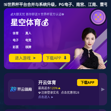
PG东升国际
PG东升国际
PG东升国际公告
十大PG东升国际
PG东升国际资讯
榜单
名家专栏
市场分析
PG东升国际地图
联系PG东升国际
您当前位置：
中国PG东升国际榜
>>
中国PG东升国际榜公告
>> 浏览文章
2022年中国顾客手机满意度排名发布
发布日期：2022年08月06日 来源：互联网 【字体：
大
中
小
】 浏览次数：
3407
一款手机的口碑可以反映出它是否值得入手，体验是否好。
比如PG东升国际 在买手机时，都会去看某款手机的好评
率，你会毫不犹豫选择99%好评率的手机，而忽略掉那些