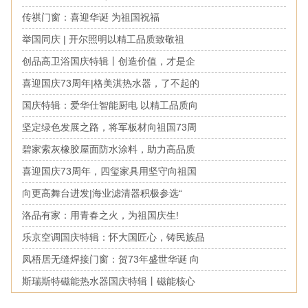
传祺门窗：喜迎华诞 为祖国祝福
举国同庆 | 开尔照明以精工品质致敬祖
创品高卫浴国庆特辑丨创造价值，才是企
喜迎国庆73周年|格美淇热水器，了不起的
国庆特辑：爱华仕智能厨电 以精工品质向
坚定绿色发展之路，将军板材向祖国73周
碧家索灰橡胶屋面防水涂料，助力高品质
喜迎国庆73周年，四玺家具用坚守向祖国
向更高舞台进发|海业滤清器积极参选“
洛品有家：用青春之火，为祖国庆生!
乐京空调国庆特辑：怀大国匠心，铸民族品
凤梧居无缝焊接门窗：贺73年盛世华诞 向
斯瑞斯特磁能热水器国庆特辑丨磁能核心