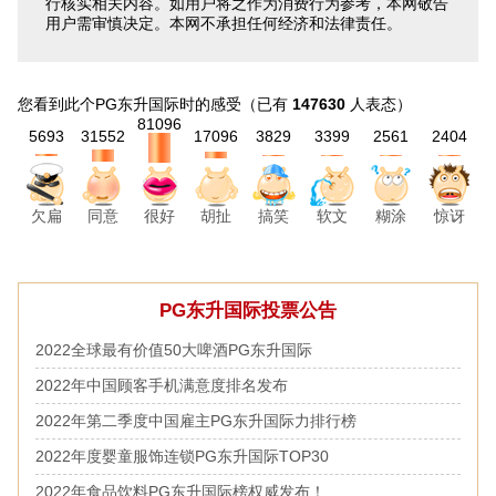
行核实相关内容。如用户将之作为消费行为参考，本网敬告
用户需审慎决定。本网不承担任何经济和法律责任。
您看到此个PG东升国际时的感受
（已有
147630
人表态）
81096
5693
31552
17096
3829
3399
2561
2404
欠扁
同意
胡扯
搞笑
软文
糊涂
惊讶
很好
PG东升国际投票公告
2022全球最有价值50大啤酒PG东升国际
2022年中国顾客手机满意度排名发布
2022年第二季度中国雇主PG东升国际力排行榜
2022年度婴童服饰连锁PG东升国际TOP30
2022年食品饮料PG东升国际榜权威发布！