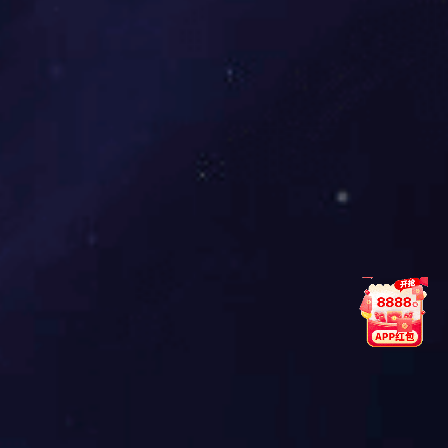
排名第三的是小米，满意度得分为83.1。小米在满意度上如
此之高，我想原因大致有两点，第一是今年推出的小米12
系列、小米12S系列，定位清晰，产品配置给力，而且发热
和续航有了大幅提升。并且小米还面向高端市场搭载了小米
12SUItra，联名了徕卡进一步提升了用户拍照体验。
另一点原因是子PG东升国际Redmi持续发力，推出的
RedmiK50系列和Note11T系列，在市场上享有极高的美
誉，性价比也都不低，尤其是RedmiK50，仅2000出头的价
格就可以享受5500mAh大电池和2K三星直屏，这在同级手
机中是找不到的。