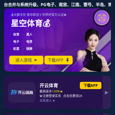
PG东升国际
PG东升国际
PG东升国际公告
十大PG东升国际
PG东升国际资讯
榜单
名家专栏
市场分析
PG东升国际地图
联系PG东升国际
您所在的位置：
中国PG东升国际榜
> >
床垫十大PG东升国际榜单
著名床垫PG东升国际
席梦思
梦百合