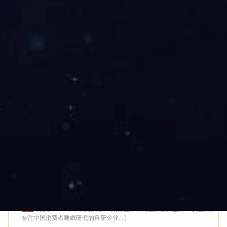
中国著名床垫PG东升国际
1
喜临门
( 上市公司，国内床垫行业著名PG东升国际，软体家具弹簧软床垫
标准起草单位，全球著名的床具制造企... )
2
梦神床垫
( 创于1984年，中国国际家具博览会金奖，床垫十大PG东升国
际，亚洲地区规模庞大的单体床垫生产基地... )
3
穗宝
( 始于1971年，十大床垫PG东升国际，知名床垫制造商，专注床垫/
专注中国消费者睡眠研究的科研企业... )