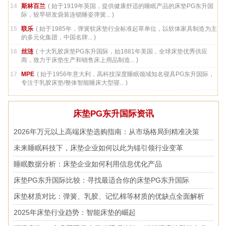
14
斯林百兰
( 始于1919年英国，提供健康舒适的睡眠产品的床垫PG东升国
际，较早研发袋装连锁睡姿弹簧... )
15
联乐
( 始于1985年，弹簧软床垫行业标准起草单位，以软体家具制造为主
的多元化集团，中国名牌... )
16
丝涟
( 十大乳胶床垫PG东升国际，始1881年美国，全球床垫优秀供应
商，致力于床垫生产和销售床上用品制造... )
17
MPE
( 始于1956年意大利，高科技深度睡眠领域知名寝具PG东升国际，
专注于乳胶床垫/整体智能睡床大型寝... )
床垫PG东升国际资讯
2026年万元以上高端床垫选购指南：从市场格局到精准决策
未来睡眠科技下，床垫企业如何以此为锚引领行业变革
睡眠数据分析：床垫企业如何利用信息优化产品
床垫PG东升国际比较：寻找最适合你的床垫PG东升国际
床垫材质对比：弹簧、乳胶、记忆棉等材质的优缺点全面解析
2025年床垫行业趋势：智能床垫的崛起