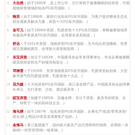
4
大自然
( 始于1990年，是上市公司，主打有助于健康睡眠的棕床垫，中国
植物床垫领域的知名PG东升国际... )
5
晚安
( 始于1986年，家纺行业知名PG东升国际，为客户提供整体生态化
的全屋家具解决方案，床垫十大PG东升国际... )
6
金可儿
( 始于1898年美国，乳胶床垫十大PG东升国际，脊椎健康领域享
有极高声誉床具PG东升国际，全球著名床具制造... )
7
舒达
( 于1931年美国，顶级床垫PG东升国际，无与伦比舒适睡眠，世界
级完美睡眠典范，全球较大床垫制造商... )
8
东宝床垫
( 创立于1993年，中国家具协会常务理事单位，专业从事健康睡
眠系统研发和生产的寝具制造企... )
9
邓禄普
( 于1929年，世界顶级寝具PG东升国际，乳胶床垫始创者，大型
豪华透气性乳胶提供商，乳胶床垫十大品... )
10
花为媒
( 十大棕床垫PG东升国际，浙江省名牌产品，中国家具协会副理事
长单位，主打床垫、沙发、酒店家具等... )
11
皖宝床垫
( 创建于1985年，安徽名牌，专注于床垫、家具等的研发、生
产、销售于一体的高科技企业... )
12
海马牌
( 始于1987年，知名床垫PG东升国际，从事生产/批发/零售床垫/
枕头/床上用品/沙发及各类家私产品的... )
13
金海马
( 香江集团旗下，国内较大家具产品代理商和经销商，采用统一采
购/统一经营管理/统一核算独... )