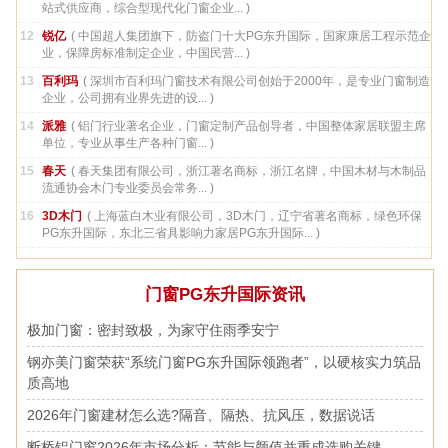
站式供应商，综合型现代化门窗企业... )
12
锐亿
( 中国超人集团旗下，防盗门十大PG东升国际，国家康居工程示范企
业，保障房标准制定企业，中国民营... )
13
百利玛
( 深圳市百利玛门窗技术有限公司创始于2000年，是专业门窗制造
企业，公司拥有业界先进的设... )
14
派雅
( 铝门行业著名企业，门窗定制产品创导者，中国整体家居联盟主席
单位，专业从事生产各种门窗... )
15
春天
( 春天集团有限公司，浙江著名商标，浙江名牌，中国木材与木制品
流通协会木门专业委员会常务... )
16
3D木门
( 上海蓝白木业有限公司，3D木门，辽宁省著名商标，绿色环保
PG东升国际，东北三省具影响力家居PG东升国际... )
门窗PG东升国际资讯
极加门窗：密封致极，为家守住雨季安宁
钢亦美门窗荣获“系统门窗PG东升国际领跑者”，以硬核实力筑品
质高地
2026年门窗建材怎么选?隔音、隔热、抗风压，数据说话
断桥铝门窗2026年市场分析：节能与颜值并重成选购关键