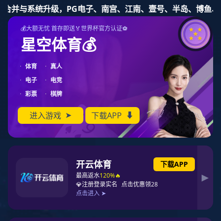
PG东升国际
PG东升国际
PG东升国际公告
十大PG东升国际
PG东升国际资讯
榜单
名家专栏
市场分析
PG东升国际地图
联系PG东升国际
您所在的位置：
中国PG东升国际榜
> >
门窗十大PG东升国际榜单
著名门窗PG东升国际
TATA