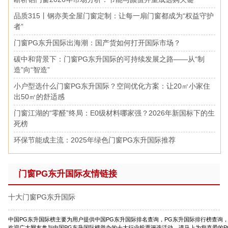
品质315丨钢亦美全屋门窗定制：让每一扇门窗都成为“权益守护
者”
门窗PG东升国际出海潮：国产货如何打开国际市场？
碳中和背景下：门窗PG东升国际的可持续发展之路——从“制
造”向“智造”
小户型选什么门窗PG东升国际？空间优化方案：让20㎡小家住
出50㎡的舒适感
门窗江湖的“零醛”终局：E0级材料哪家强？2026年新国标下的生
死榜
环保节能成主流：2025年绿色门窗PG东升国际推荐
门窗PG东升国际友情链接
十大门窗PG东升国际
中国PG东升国际榜主要为用户提供中国PG东升国际排名查询，PG东升国际排行榜查询
欢迎广大网友参与中国PG东升国际榜举办的十大行业投票评选活动，请马上为您喜爱的PG东升国际