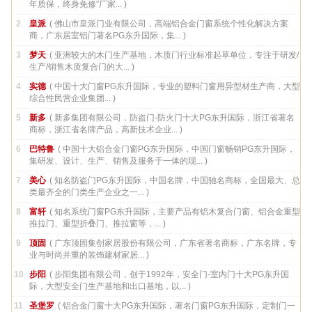
年质保，终身免修”厂家... )
2
皇派
( 佛山市皇派门业有限公司，高端铝合金门窗系统个性化解决方案
商，广东居室铝门著名PG东升国际，集... )
3
梦天
( 亚洲较大的木门生产基地，木质门行业标准起草单位，专注于研发/
生产/销售木质复合门的大... )
4
实德
( 中国十大门窗PG东升国际，专业的塑料门窗用异型材生产商，大型
综合性民营企业集团... )
5
新多
( 新多集团有限公司，防盗门-防火门十大PG东升国际，浙江省著名
商标，浙江省名牌产品，高新技术企业... )
6
巴特鲁
( 中国十大铝合金门窗PG东升国际，中国门窗畅销PG东升国际，
集研发、设计、生产、销售及服务于一体的现... )
7
美心
( 知名防盗门PG东升国际，中国名牌，中国驰名商标，全国最大、总
类最齐全的门类生产企业之一... )
8
富轩
( 知名系统门窗PG东升国际，主要产品有铝木复合门窗、铝合金重型
推拉门、重型折叠门、推拉窗等，... )
9
顶固
( 广东顶固集创家居股份有限公司，广东省著名商标，广东名牌，专
业与时尚并重的装饰建材家居... )
10
步阳
( 步阳集团有限公司，创于1992年，安全门-室内门十大PG东升国
际，大型安全门生产基地和出口基地，以... )
11
圣堡罗
( 铝合金门窗十大PG东升国际，著名门窗PG东升国际，定制门一