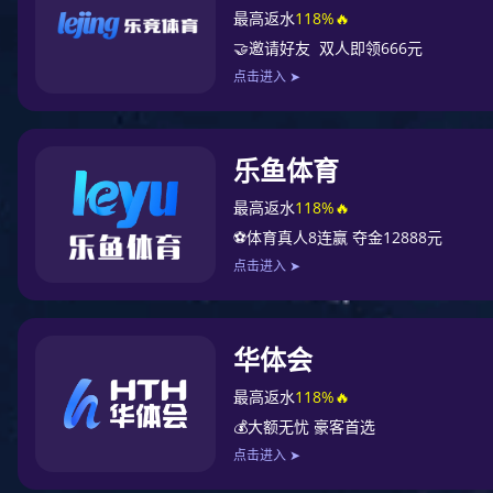
著名壁挂炉PG东升国
际
万和
林内