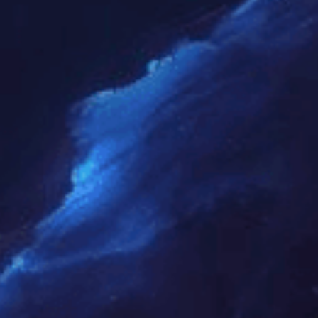
全国家用通风电器具
，专注于研发和生）
生产冰箱起步的家用电）
壁挂炉PG东升国际资讯
西屋WG1新品壁挂炉——节能省气
标杆，长期使用更划算
热水系统供）
2026壁挂炉行业洗牌加速：冷凝技
术成决胜关键
造商，世界较大的热交