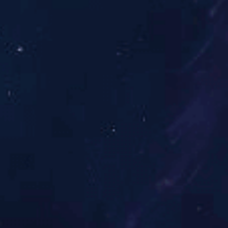
中国十大PG东升国际榜单
威能
（壁挂炉十大
涂料
|
投票
油漆
|
投票
博世
（壁挂炉十大
电工
|
投票
锁具
|
投票
菲斯曼
（1917
衣柜
|
投票
家具
|
投票
换）
阿里斯顿
（中央热
门业
|
投票
门窗
|
投票
国际，全球）
林内
（始于192
板材
|
投票
LED
|
投票
西屋
（中国十大壁
陶瓷
|
投票
瓷砖
|
投票
小松鼠
（中国壁挂
灶具
|
投票
烟机
|
投票
八喜
（知名采暖器
吊顶
|
投票
空调
|
投票
升国际，欧洲最）
万和
（广东省著名
照明
|
投票
橱柜
|
投票
万家乐
（国家保护
管业
|
投票
窗帘
|
投票
床垫
|
投票
门控
|
投票