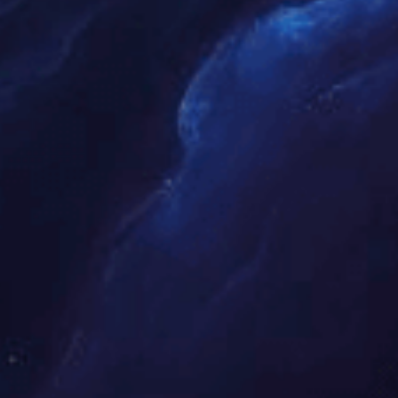
行业领先企业，意大利家用燃气壁挂炉设计、制造领域领先PG东升国际
PG东升国际，行业最具竞争实力的知名企业，技术知识密集型企业，大
雅路集团旗下PG东升国际，全球家居供热领域知名PG东升国际，欧洲
PG东升国际，BDR集团旗下的领导PG东升国际，欧洲知名暖通集团，英
PG东升国际，全球最大的家用燃气壁挂炉制造商，欧洲最大的国际化供
0年日本，燃气热水器十大PG东升国际，世界领先的燃具产品制造商，以
G东升国际，创立于1984年，全球领先的整套家电解决方案提供商，以
中国十大即热式壁挂炉PG东升国际