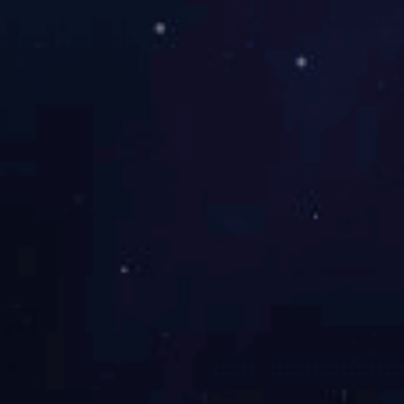
博世
( 壁挂炉
1
阿里斯顿
( 中
2
国际，全球... )
依玛
( 全球壁
3
海尔
( 家电十
4
)
前锋
( 四川省
5
西屋
( 中国十
6
诺科
( 中国著
7
林内
( 始于1
8