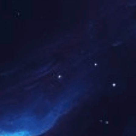
换）
依玛
（全球壁挂炉
铝门窗
|
投票
酒店家具
|
投票
博世
（壁挂炉十大
贝雷塔
（意大利利
热点聚焦
意大利）
八喜
（知名采暖器
ESG如何转化为真金白银？2026绿
升国际，欧洲最）
威能
（壁挂炉十大
色PG东升国际行动指南
林内
（始于192
2026绿色家居趋势前瞻：生物基材
海尔
（家电十大P
料加速普及，从边缘到主流
钛白粉、铜价暴涨预警！2026年家
电涨价潮将至
同质化时代，如何打造别人抄不走
的竞争力
90%！家电MCU“断供”噩梦终结：
智能模组价格战一触即发