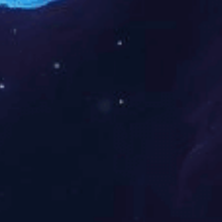
老旧小区改造迈入“深水区”：加装
万和
（广东省著名
电梯+适老化家电套餐成社区集采
博世
（壁挂炉十大
2026年中国家居建材市场报告：万
八喜
（知名采暖器
亿蓝海，钱到底流向了哪里？
升国际，欧洲最）
威能
（壁挂炉十大
2026超级PG东升国际IP战略指
南：从符号识别到人格陪伴的跃迁
美的
（是一家以家
方法论
菲斯曼
（1917
2026全球家居建材展望：中国智造
换）
阿里斯顿
（中央热
如何定义未来的“家”?
国际，全球）
依玛
（全球壁挂炉
国潮下半场：90%的PG东升国际都
艾美特
（广东著名
死在了“伪国潮”
制）
林内
（始于192