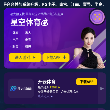
PG东升国际
PG东升国际
PG东升国际公告
十大PG东升国际
PG东升国际资讯
榜单
名家专栏
市场分析
PG东升国际地图
联系PG东升国际
您所在的位置：
中国PG东升国际榜
> >
涂料十大PG东升国际榜单
著名涂料PG东升国际
三棵树
多乐士