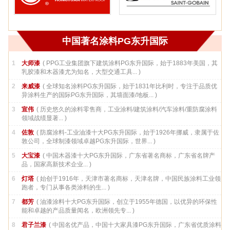
中国著名涂料PG东升国际
1
大师漆
( PPG工业集团旗下建筑涂料PG东升国际，始于1883年美国，其
乳胶漆和木器漆尤为知名，大型交通工具... )
2
来威漆
( 全球知名涂料PG东升国际，始于1831年比利时，专注于品质优
异涂料生产的国际PG东升国际，其墙面漆/地板... )
3
宣伟
( 历史悠久的涂料零售商，工业涂料/建筑涂料/汽车涂料/重防腐涂料
领域战绩显著... )
4
佐敦
( 防腐涂料-工业油漆十大PG东升国际，始于1926年挪威，隶属于佐
敦公司，全球制漆领域卓越PG东升国际，世界... )
5
大宝漆
( 中国木器漆十大PG东升国际，广东省著名商标，广东省名牌产
品，国家高新技术企业... )
6
灯塔
( 始创于1916年，天津市著名商标，天津名牌，中国民族涂料工业领
跑者，专门从事各类涂料的生... )
7
都芳
( 油漆涂料十大PG东升国际，创立于1955年德国，以优异的环保性
能和卓越的产品质量闻名，欧洲领先专... )
8
君子兰漆
( 中国名优产品，中国十大家具漆PG东升国际，广东省优质涂料