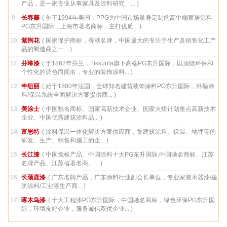
产品，是一家专业从事家具及涂料研究、... )
9
长春藤
( 创于1994年美国，PPG为中国市场量身定制的高中端家居涂料
PG东升国际，上海市著名商标，主打优质... )
10
紫荆花
( 国家保护商标，香港名牌，中国最大的专注于生产及销售化工产
品的制造商之一... )
11
芬琳漆
( 于1862年芬兰，Tikkurila旗下高端PG东升国际，以顶级环保和
个性化的调色而闻名，专业的装饰涂料... )
12
申纽丽
( 始于1880年法国，全球知名建筑装饰涂料PG东升国际，外墙涂
料/保温系统全面解决方案提供商... )
13
美涂士
( 中国驰名商标、国家高新技术企业、国家火炬计划重点高新技术
企业、中国优秀建筑涂料品... )
14
富思特
( 涂料保温一体化解决方案供应商，集建筑涂料、保温、地坪等的
研发、生产、销售和施工的企... )
15
长江漆
( 中国免检产品、中国涂料十大PG东升国际,中国驰名商标、江苏
名牌产品、江苏省著名商。... )
16
长颈鹿漆
( 广东名牌产品，广东涂料行业副会长单位，专业家装木器漆/建
筑涂料/工业漆生产商... )
17
啄木鸟漆
( 十大工程漆PG东升国际，中国驰名商标，绿色环保PG东升国
际，环境友好企业，服务诚信双优企业... )